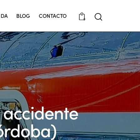
NDA
BLOG
CONTACTO
0
o accidente
órdoba)