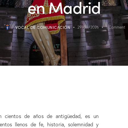
en Madrid
VOCAL DE COMUNICACIÓN
29/03/2026
1
Comment
n cientos de años de antigüedad, es un
ntos llenos de fe, historia, solemnidad y