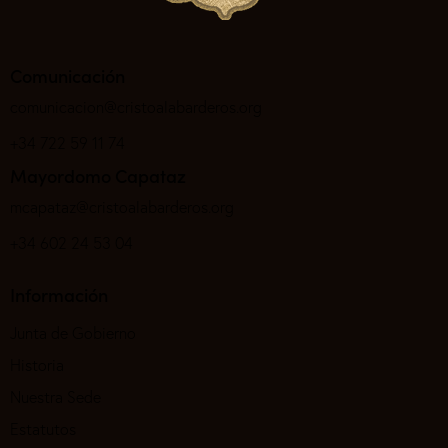
Comunicación
comunicacion@cristoalabarderos.org
+34 722 59 11 74
Mayordomo Capataz
mcapataz@cristoalabarderos.org
+34 602 24 53 04
Información
Junta de Gobierno
Historia
Nuestra Sede
Estatutos