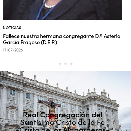
NOTICIAS
N
Fallece nuestra hermana congregante D.ª Asteria
L
García Fragoso (D.E.P.)
o
17/07/2026
1
Real Congregación del
Santísimo Cristo de la Fe
-Cristo de los Alabarderos-