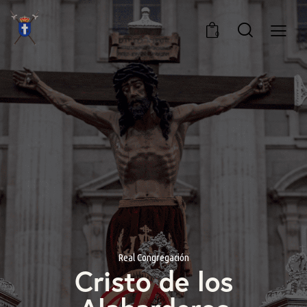
0
Real Congregación
C
r
i
s
t
o
d
e
l
o
s