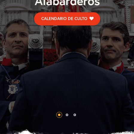
A
l
a
b
a
r
d
e
r
o
s
CALENDARIO DE CULTO