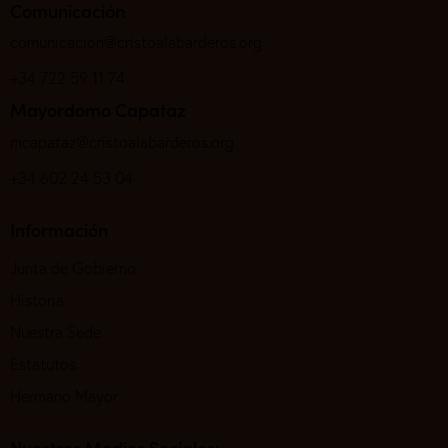
Comunicación
comunicacion@cristoalabarderos.org
+34 722 59 11 74
Mayordomo Capataz
mcapataz@cristoalabarderos.org
+34 602 24 53 04
Información
Junta de Gobierno
Historia
Nuestra Sede
Estatutos
Hermano Mayor
Nuestros Medios Sociales: