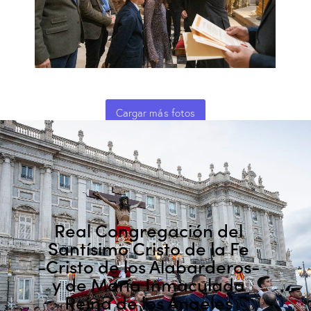
Cargar más fotos
Real Congregación del
Santísimo Cristo de la Fe
-Cristo de los Alabarderos-
y de María Inmaculada
Reina de los Ángeles