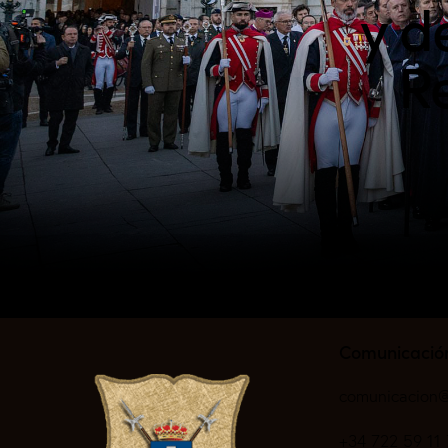
y d
Re
Comunicació
comunicacion@
+34 722 59 11 