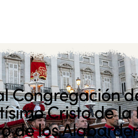
l Congregación d
ísimo Cristo de la
to de los Alabarde