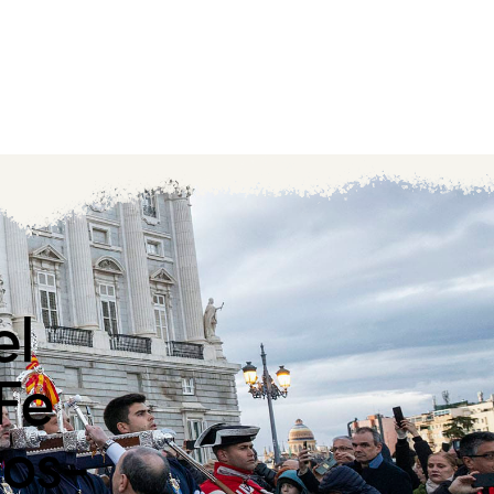
el
 Fe
ros-