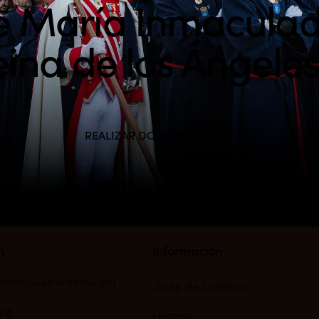
e María Inmacula
ina de los Ángele
REALIZAR DONACIÓN
n
Información
cristoalabarderos.org
Junta de Gobierno
74
Historia