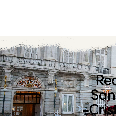
Rea
Sant
-Cris