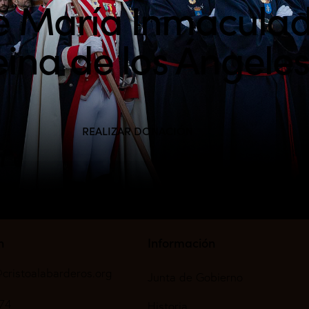
e María Inmacula
ina de los Ángele
REALIZAR DONACIÓN
n
Información
cristoalabarderos.org
Junta de Gobierno
74
Historia