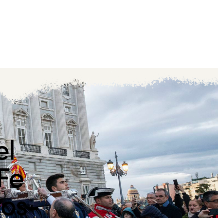
el
 Fe
ros-