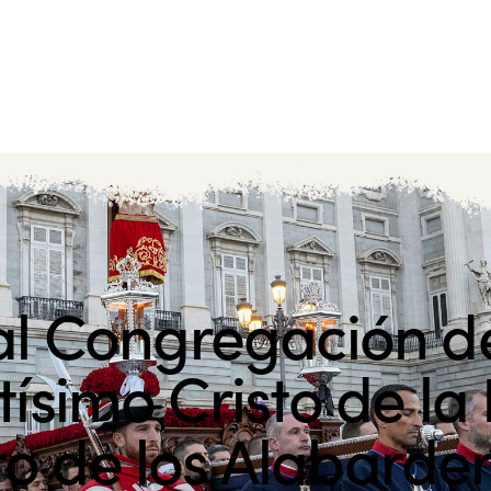
l Congregación d
ísimo Cristo de la
to de los Alabarde