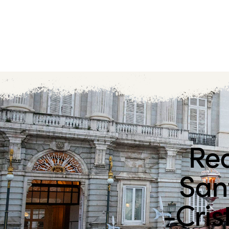
Rea
Sant
-Cris