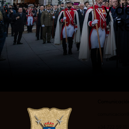
y d
Re
Comunicació
comunicacion@
+34 722 59 11 