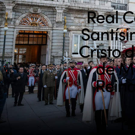
Real C
Santísi
-Cristo 
y de M
Reina