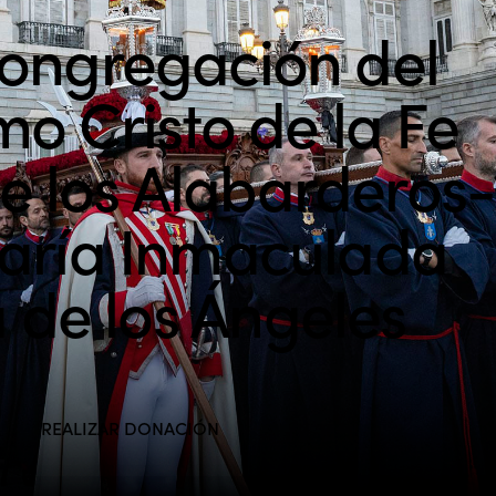
ongregación del
mo Cristo de la Fe
de los Alabarderos-
aría Inmaculada
 de los Ángeles
REALIZAR DONACIÓN