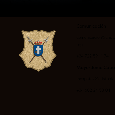
Comunicación
comunicacion@crist
org
+34 722 59 11 74
Mayordomo Capa
mcapataz@cristoala
+34 602 24 53 04