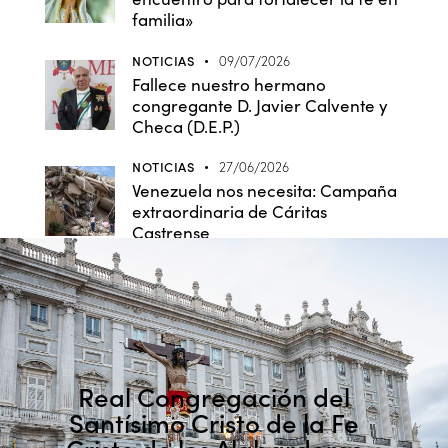
familia»
NOTICIAS
09/07/2026
Fallece nuestro hermano
congregante D. Javier Calvente y
Checa (D.E.P.)
NOTICIAS
27/06/2026
Venezuela nos necesita: Campaña
extraordinaria de Cáritas
Castrense
Real Congregación del
Santísimo Cristo de la Fe
-Cristo de los Alabarderos-