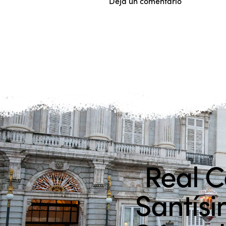
Real C
Santísi