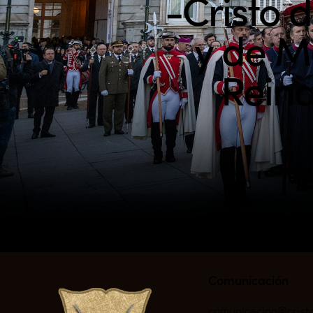
-Cristo 
y de M
Reina
Comunicación
comunicacion@crist