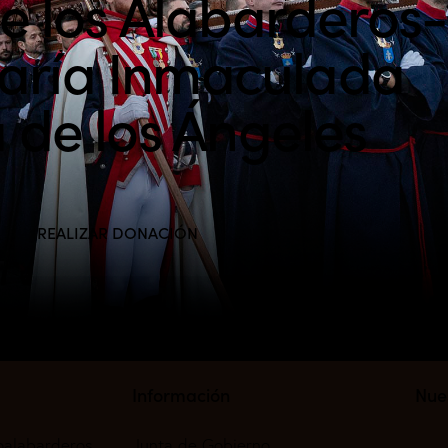
de los Alabarderos-
aría Inmaculada
 de los Ángeles
REALIZAR DONACIÓN
Información
Nue
oalabarderos.
Junta de Gobierno