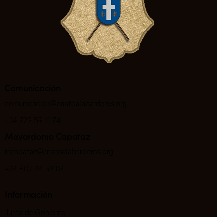
Comunicación
comunicacion@cristoalabarderos.org
+34 722 59 11 74
Mayordomo Capataz
mcapataz@cristoalabarderos.org
+34 602 24 53 04
Información
Junta de Gobierno