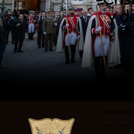
y d
Re
Comunicació
comunicacion@