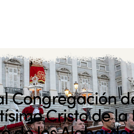
l Congregación d
ísimo Cristo de la
to de los Alabarde