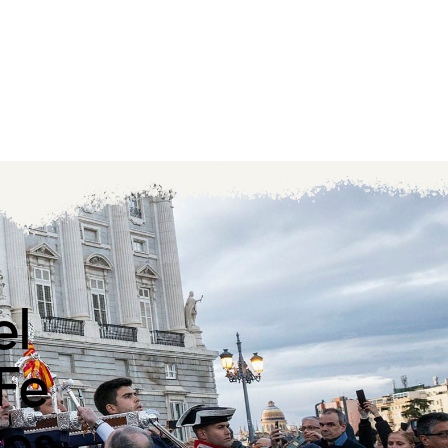
el
 Fe
ros-