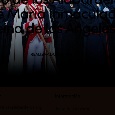
e María Inmacula
ina de los Ángele
REALIZAR DONACIÓN
n
Información
cristoalabarderos.org
Junta de Gobierno