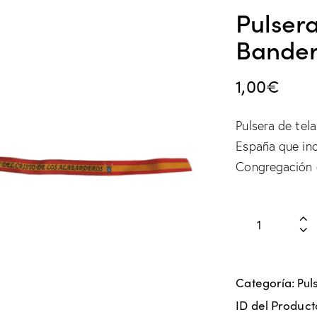
Pulser
Bander
1,00
€
Pulsera de tel
España que inc
Congregación 
Categoría:
Pul
ID del Product