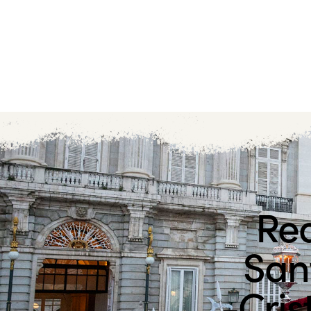
Rea
Sant
-Cris