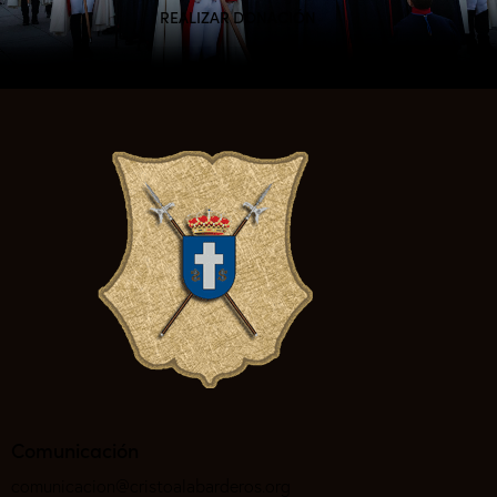
REALIZAR DONACIÓN
Comunicación
comunicacion@cristoalabarderos.org