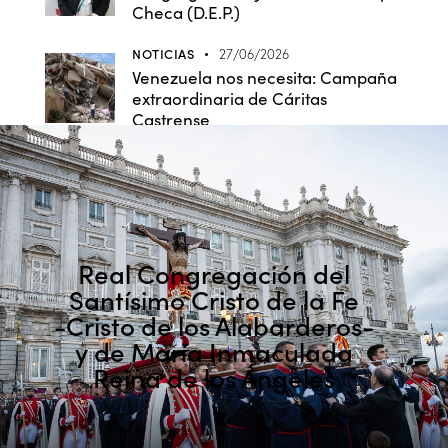
Checa (D.E.P.)
NOTICIAS
27/06/2026
Venezuela nos necesita: Campaña
extraordinaria de Cáritas
Castrense
Real Congregación del
Santísimo Cristo de la Fe
-Cristo de los Alabarderos-
y de María Inmaculada
Reina de los Ángeles