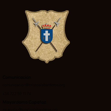
Comunicación
comunicacion@cristoalabarderos.org
+34 722 59 11 74
Mayordomo Capataz
mcapataz@cristoalabarderos.org