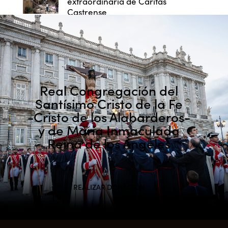
extraordinaria de Cáritas
Castrense
Real Congregación del
Santísimo Cristo de la Fe
-Cristo de los Alabarderos-
y de María Inmaculada
Reina de los Ángeles
REALIZAR DONACIÓN