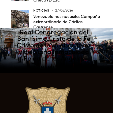
NOTICIAS
27/06/2026
Venezuela nos necesita: Campaña
extraordinaria de Cáritas
Castrense
Real Congregación del
Santísimo Cristo de la Fe
-Cristo de los Alabarderos-
y de María Inmaculada
Reina de los Ángeles
REALIZAR DONACIÓN