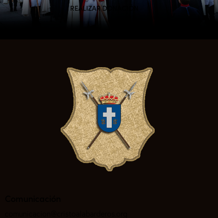
REALIZAR DONACIÓN
Comunicación
comunicacion@cristoalabarderos.org