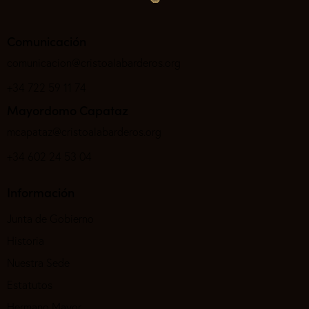
Comunicación
comunicacion@cristoalabarderos.org
+34 722 59 11 74
Mayordomo Capataz
mcapataz@cristoalabarderos.org
+34 602 24 53 04
Información
Junta de Gobierno
Historia
Nuestra Sede
Estatutos
Hermano Mayor