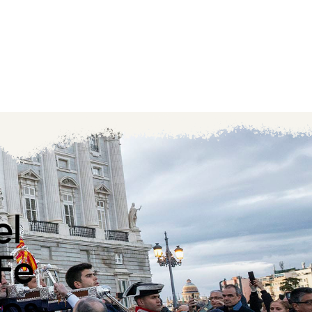
el
 Fe
ros-