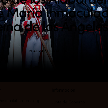
e María Inmacula
ina de los Ángele
REALIZAR DONACIÓN
n
Información
cristoalabarderos.org
Junta de Gobierno