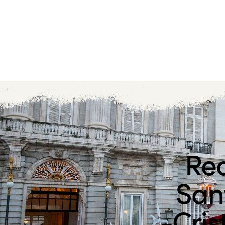
Rea
Sant
-Cris