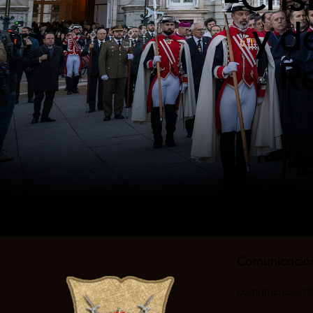
y d
Re
Comunicació
comunicacion@