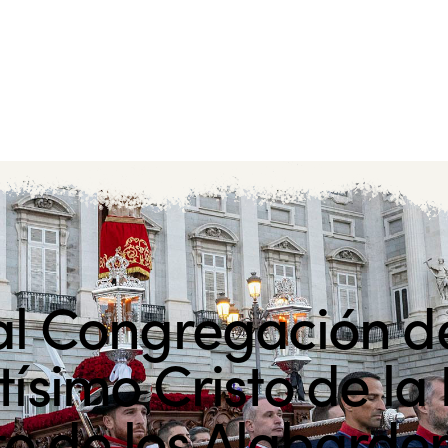
l Congregación d
ísimo Cristo de la
to de los Alabarde