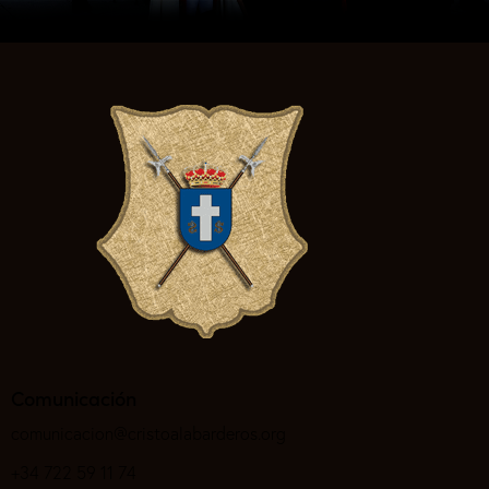
Comunicación
comunicacion@cristoalabarderos.org
+34 722 59 11 74