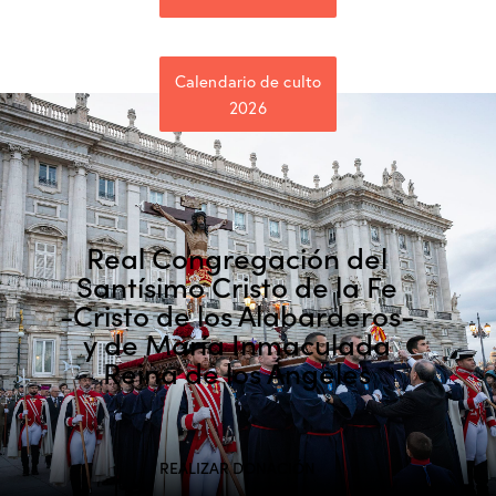
Calendario de culto
2026
Real Congregación del
Santísimo Cristo de la Fe
-Cristo de los Alabarderos-
y de María Inmaculada
Reina de los Ángeles
REALIZAR DONACIÓN