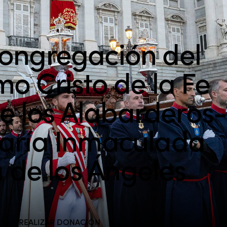
ongregación del
mo Cristo de la Fe
de los Alabarderos-
aría Inmaculada
 de los Ángeles
REALIZAR DONACIÓN