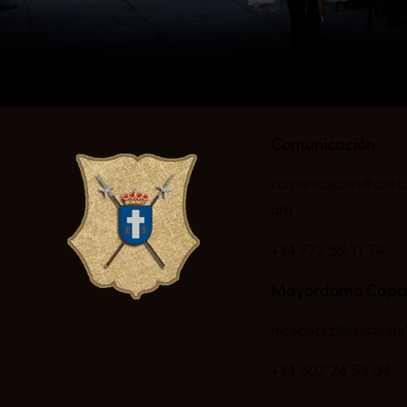
Comunicación
comunicacion@crist
org
+34 722 59 11 74
Mayordomo Capa
mcapataz@cristoala
+34 602 24 53 04