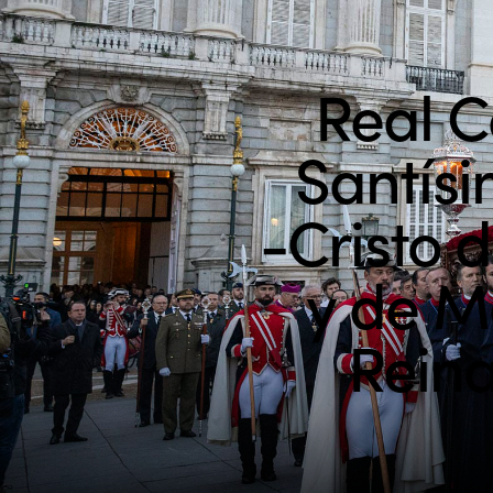
Real C
Santísi
-Cristo 
y de M
Reina